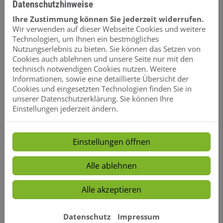
Datenschutzhinweise
Formvollendete Ästhetik
Ihre Zustimmung können Sie jederzeit widerrufen.
Wir verwenden auf dieser Webseite Cookies und weitere
Ein eindrucksvolles Highlight der VIGOUR vogue
Technologien, um Ihnen ein bestmögliches
Designlinie ist ihre Doppelschale mit dem hochwertigen,
Nutzungserlebnis zu bieten. Sie können das Setzen von
widerstandsfähigen Obermaterial protectPLUS. Das
Cookies auch ablehnen und unsere Seite nur mit den
Design spiegelt das fließende Wasser wider, erinnert an
technisch notwendigen Cookies nutzen. Weitere
ausgewaschene Steine an Gebirgsbächen und überzeugt
Informationen, sowie eine detaillierte Übersicht der
mit einer Formensprache, die es so noch nie gegeben
Cookies und eingesetzten Technologien finden Sie in
hat.
unserer Datenschutzerklärung. Sie können Ihre
Viele Produkte der Designlinie VIGOUR vogue sind aus
Einstellungen jederzeit ändern.
hochwertigem Mineralguss gefertigt. Ein Werkstoff, der
nicht nur einzigartige Formenvielfalt verspricht, sondern
auch mit besonders pflegeleichten Eigenschaften
Einstellungen öffnen
überzeugt.
Alle ablehnen
Alle akzeptieren
Datenschutz
Impressum