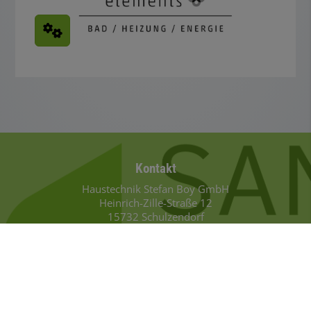
Footer - Kontaktdaten und Öffnungszeiten
Kontakt
Haustechnik Stefan Boy GmbH
Heinrich-Zille-Straße 12
15732 Schulzendorf
Telefonisch erreichbar unter:
03376 24 03 63
E-Mail:
info@sanitaer-heizung-boy.de