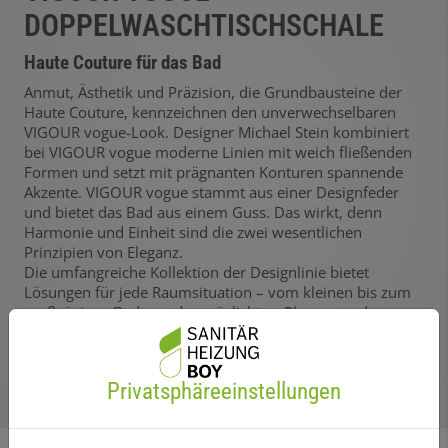
DOPPELWASCHTISCHSCHALE
Haute Couture für das Bad
Anmut, Ästhetik und Präzision, die Grundbausteine der
Haute Couture, kennzeichnen den unverwechselbaren
VIGOUR vogue-Look. Designer Michael Stein kombiniert
bei VIGOUR vogue moderne Linien mit weich fließenden
Formen und setzt mit prägnanten Konturen spannende
Akzente. VIGOUR vogue stammt aus einer Designfeder
und bietet das Bad aus einem Guss. Das wirkt, denn
Harmonie und Einheit sind die zwei wesentlichen
Prinzipien von Eleganz.
Die umfangreiche Kollektion der Designlinie bietet
Lösungen für jede Raumsituation – vom kleinen bis zum
großzügigen Bad – und ermöglicht es Planern und
Architekten, Bädern eine besondere Aura zu verleihen.
Privatsphäre­einstellungen